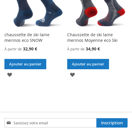
D’ENVIE
D’ENVIE
chaussette de ski laine
Chaussette de ski laine
merinos eco SNOW
merinos Moyenne eco Ski
32,90 €
34,90 €
À partir de
À partir de
Ajouter au panier
Ajouter au panier
AJOUTER
AJOUTER
À
À
MA
MA
LISTE
LISTE
D’ENVIE
D’ENVIE
Inscription
Inscription
à