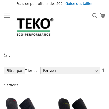
Frais de port offerts des 50€ -
Guide des tailles
Allez
au
Rech
Mo
contenu
Ski
Pa
Trier par
Filtrer par
or
dé
4
articles