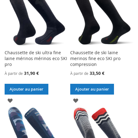
Chaussette de ski ultra fine
Chaussette de ski laine
laine mérinos mérinos eco SKI
merinos fine eco SKI pro
pro
compression
31,90 €
33,50 €
À partir de
À partir de
Ajouter au panier
Ajouter au panier
AJOUTER
AJOUTER
À
À
MA
MA
LISTE
LISTE