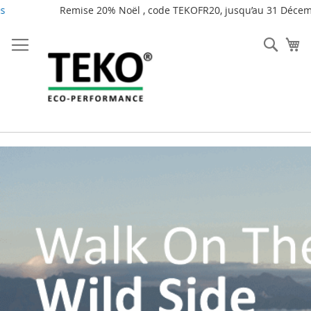
Remise 20% Noël , code TEKOFR20, jusqu’au 31 Décembre 2025.
Allez
au
Rech
Mo
contenu