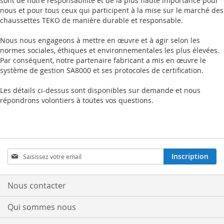
sont de notre responsabilité et de la plus haute importance pour
nous et pour tous ceux qui participent à la mise sur le marché des
chaussettes TEKO de manière durable et responsable.
Nous nous engageons à mettre en œuvre et à agir selon les
normes sociales, éthiques et environnementales les plus élevées.
Par conséquent, notre partenaire fabricant a mis en œuvre le
système de gestion SA8000 et ses protocoles de certification.
Les détails ci-dessus sont disponibles sur demande et nous
répondrons volontiers à toutes vos questions.
Inscription
Inscription
à
notre
lettre
Nous contacter
d’information
:
Qui sommes nous