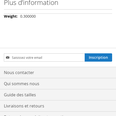
Plus d’information
Plus
0.300000
d’information
Inscription
Inscription
à
notre
lettre
Nous contacter
d’information
:
Qui sommes nous
Guide des tailles
Livraisons et retours