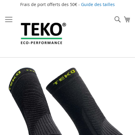
Frais de port offerts des 50€ -
Guide des tailles
Allez
au
Rech
Mo
contenu
Skip
to
the
end
of
the
images
gallery