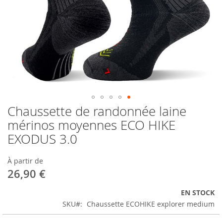
Chaussette de randonnée laine
Skip
to
mérinos moyennes ECO HIKE
the
EXODUS 3.0
beginning
of
the
À partir de
images
26,90 €
gallery
EN STOCK
SKU
Chaussette ECOHIKE explorer medium